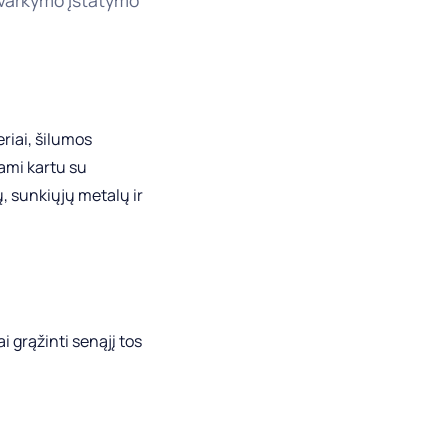
 tvarkymo įstatymo
eriai, šilumos
etami kartu su
ų, sunkiųjų metalų ir
i grąžinti senąjį tos