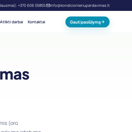
klausimai): +370 606 55855
info@kondicionieriupardavimas.lt
|
Atlikti darbai
Kontaktai
Gauti pasiūlymą
kymas
mis (oro