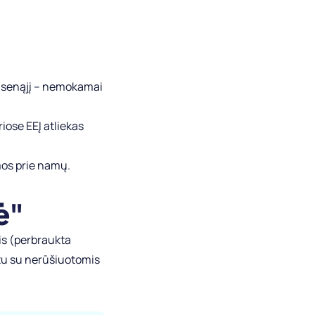
i senąjį – nemokamai
iose EEĮ atliekas
mos prie namų.
ė"
is (perbraukta
rtu su nerūšiuotomis