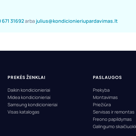
 671 31692
arba
julius@kondicionieriupardavimas.lt
PREKĖS ŽENKLAI
PASLAUGOS
Daikin kondicionieriai
Prekyba
Midea kondicionieriai
Montavimas
Samsung kondicionieriai
Priežiūra
Visas katalogas
Servisas ir remontas
Freono papildymas
Galingumo skaičiuok