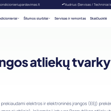
kondicionieriupardavimas.lt
Audrius (Servisas / Techniniai 
dicionieriai
Šilumos siurbliai
Servisas ir remontas
Skaičiuoklė
angos atliekų tvar
prekiaudami elektros ir elektroninės įrangos (EEĮ) prekė