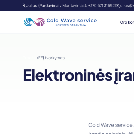
Julius (Pardavimai / Montavimas): +370 671 31692
julius@
|
Oro kon
Pradžia
/
EEĮ tvarkymas
Elektroninės įr
Cold Wave service, 