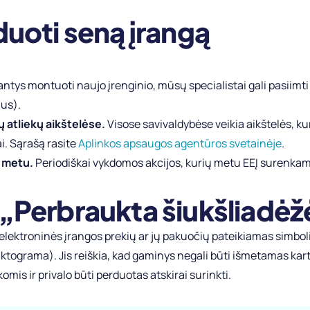
duoti seną įrangą
ntys montuoti naujo įrenginio, mūsų specialistai gali pasiimt
mus).
 atliekų aikštelėse.
Visose savivaldybėse veikia aikštelės, kur
. Sąrašą rasite
Aplinkos apsaugos agentūros svetainėje
.
 metu.
Periodiškai vykdomos akcijos, kurių metu EEĮ surenka
 „Perbraukta šiukšliadėž
 elektroninės įrangos prekių ar jų pakuočių pateikiamas simbol
piktograma). Jis reiškia, kad gaminys negali būti išmetamas ka
mis ir privalo būti perduotas atskirai surinkti.