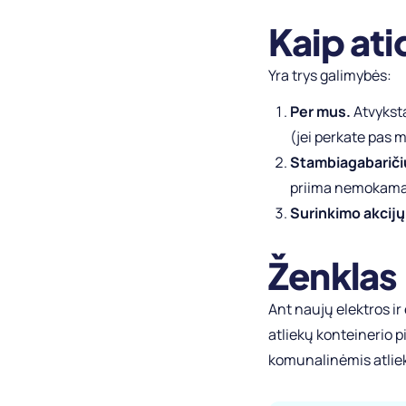
Kaip ati
Yra trys galimybės:
Per mus.
Atvyksta
(jei perkate pas 
Stambiagabaričių
priima nemokamai
Surinkimo akcijų
Ženklas
Ant naujų elektros ir
atliekų konteinerio 
komunalinėmis atlieko