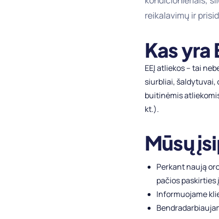
kondicionieriais, š
reikalavimų ir pris
Kas yra 
EEĮ atliekos – tai ne
siurbliai, šaldytuvai, 
buitinėmis atliekomis
kt.).
Mūsų įsi
Perkant naują oro 
pačios paskirties 
Informuojame klie
Bendradarbiaujam