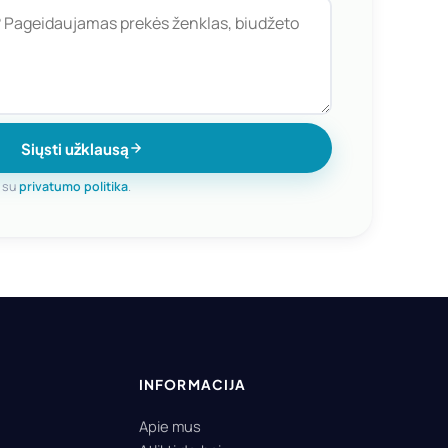
Siųsti užklausą
e su
privatumo politika
.
INFORMACIJA
Apie mus