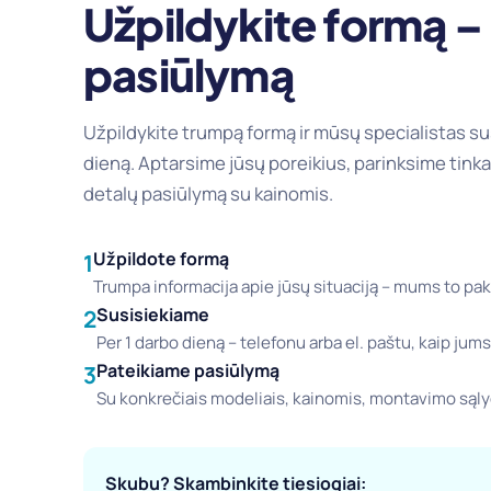
Užpildykite formą 
pasiūlymą
Užpildykite trumpą formą ir mūsų specialistas su
dieną. Aptarsime jūsų poreikius, parinksime tink
detalų pasiūlymą su kainomis.
Užpildote formą
1
Trumpa informacija apie jūsų situaciją – mums to pak
Susisiekiame
2
Per 1 darbo dieną – telefonu arba el. paštu, kaip jum
Pateikiame pasiūlymą
3
Su konkrečiais modeliais, kainomis, montavimo sąlyg
Skubu? Skambinkite tiesiogiai: