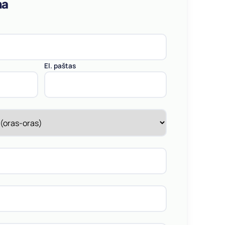
ma
El. paštas