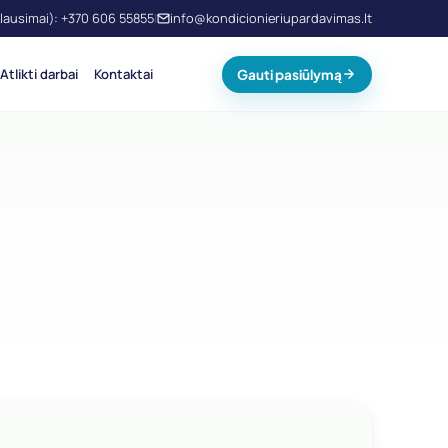
klausimai): +370 606 55855
info@kondicionieriupardavimas.lt
|
Atlikti darbai
Kontaktai
Gauti pasiūlymą