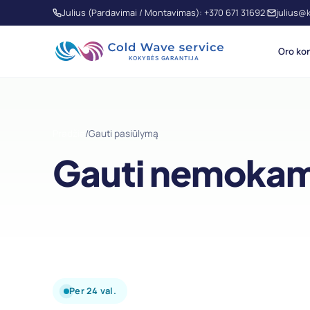
Julius (Pardavimai / Montavimas): +370 671 31692
julius@
|
Oro kon
Pradžia
/
Gauti pasiūlymą
Gauti nemokam
Per 24 val.