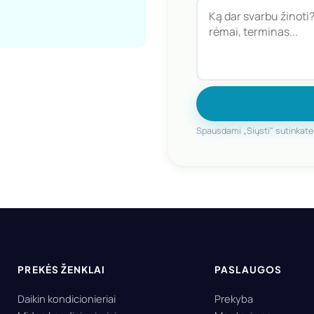
Spausdami „Siųsti" sutinkat
PREKĖS ŽENKLAI
PASLAUGOS
Daikin kondicionieriai
Prekyba