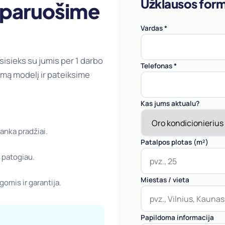
Užklausos for
– paruošime
Vardas *
sisieks su jumis per 1 darbo
Telefonas *
amą modelį ir pateiksime
Kas jums aktualu?
anka pradžiai.
Patalpos plotas (m²)
s patogiau.
Miestas / vieta
omis ir garantija.
Papildoma informacija