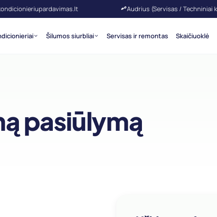
kondicionieriupardavimas.lt
Audrius (Servisas / Techniniai 
dicionieriai
Šilumos siurbliai
Servisas ir remontas
Skaičiuoklė
ą pasiūlymą