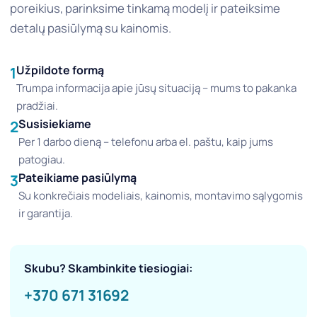
poreikius, parinksime tinkamą modelį ir pateiksime
detalų pasiūlymą su kainomis.
Užpildote formą
1
Trumpa informacija apie jūsų situaciją – mums to pakanka
pradžiai.
Susisiekiame
2
Per 1 darbo dieną – telefonu arba el. paštu, kaip jums
patogiau.
Pateikiame pasiūlymą
3
Su konkrečiais modeliais, kainomis, montavimo sąlygomis
ir garantija.
Skubu? Skambinkite tiesiogiai:
+370 671 31692