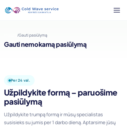
Pradžia
/
Gauti pasiūlymą
Gauti nemokamą pasiūlymą
Per 24 val.
Užpildykite formą – paruošime
pasiūlymą
Užpildykite trumpą formą ir mūsų specialistas
susisieks su jumis per 1 darbo dieną. Aptarsime jūsų