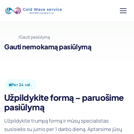
Pradžia
/
Gauti pasiūlymą
Gauti nemokamą pasiūlymą
Per 24 val.
Užpildykite formą – paruošime
pasiūlymą
Užpildykite trumpą formą ir mūsų specialistas
susisieks su jumis per 1 darbo dieną. Aptarsime jūsų