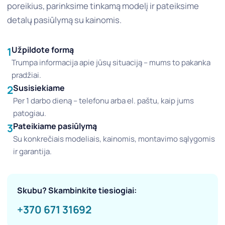
poreikius, parinksime tinkamą modelį ir pateiksime
detalų pasiūlymą su kainomis.
Užpildote formą
1
Trumpa informacija apie jūsų situaciją – mums to pakanka
pradžiai.
Susisiekiame
2
Per 1 darbo dieną – telefonu arba el. paštu, kaip jums
patogiau.
Pateikiame pasiūlymą
3
Su konkrečiais modeliais, kainomis, montavimo sąlygomis
ir garantija.
Skubu? Skambinkite tiesiogiai:
+370 671 31692