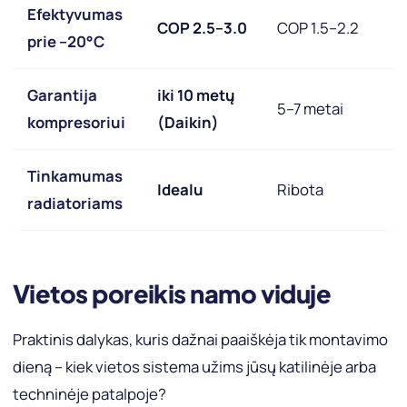
Efektyvumas
COP 2.5–3.0
COP 1.5–2.2
prie –20°C
Garantija
iki 10 metų
5–7 metai
kompresoriui
(Daikin)
Tinkamumas
Idealu
Ribota
radiatoriams
Vietos poreikis namo viduje
Praktinis dalykas, kuris dažnai paaiškėja tik montavimo
dieną – kiek vietos sistema užims jūsų katilinėje arba
techninėje patalpoje?