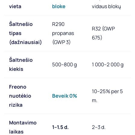
vieta
bloke
vidaus blokų
Šaltnešio
R290
R32 (GWP
tipas
propanas
675)
(dažniausiai)
(GWP 3)
Šaltnešio
500–800 g
1 000–2 000 g
kiekis
Freono
10–25% per 5
nuotėkio
Beveik 0%
m.
rizika
Montavimo
1–1.5 d.
2–3 d.
laikas