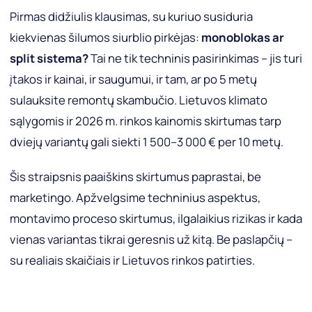
Pirmas didžiulis klausimas, su kuriuo susiduria
kiekvienas šilumos siurblio pirkėjas:
monoblokas ar
split sistema?
Tai ne tik techninis pasirinkimas – jis turi
įtakos ir kainai, ir saugumui, ir tam, ar po 5 metų
sulauksite remontų skambučio. Lietuvos klimato
sąlygomis ir 2026 m. rinkos kainomis skirtumas tarp
dviejų variantų gali siekti 1 500–3 000 € per 10 metų.
Šis straipsnis paaiškins skirtumus paprastai, be
marketingo. Apžvelgsime techninius aspektus,
montavimo proceso skirtumus, ilgalaikius rizikas ir kada
vienas variantas tikrai geresnis už kitą. Be paslapčių –
su realiais skaičiais ir Lietuvos rinkos patirties.