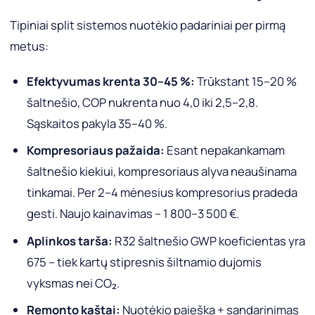
Tipiniai split sistemos nuotėkio padariniai per pirmą
metus:
Efektyvumas krenta 30–45 %:
Trūkstant 15–20 %
šaltnešio, COP nukrenta nuo 4,0 iki 2,5–2,8.
Sąskaitos pakyla 35–40 %.
Kompresoriaus pažaida:
Esant nepakankamam
šaltnešio kiekiui, kompresoriaus alyva neaušinama
tinkamai. Per 2–4 mėnesius kompresorius pradeda
gesti. Naujo kainavimas – 1 800–3 500 €.
Aplinkos tarša:
R32 šaltnešio GWP koeficientas yra
675 – tiek kartų stipresnis šiltnamio dujomis
vyksmas nei CO₂.
Remonto kaštai:
Nuotėkio paieška + sandarinimas