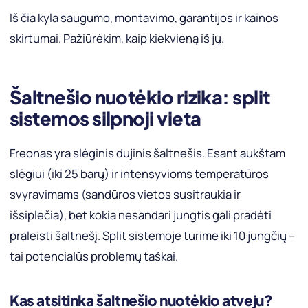
Iš čia kyla saugumo, montavimo, garantijos ir kainos
skirtumai. Pažiūrėkim, kaip kiekvieną iš jų.
Šaltnešio nuotėkio rizika: split
sistemos silpnoji vieta
Freonas yra slėginis dujinis šaltnešis. Esant aukštam
slėgiui (iki 25 barų) ir intensyvioms temperatūros
svyravimams (sandūros vietos susitraukia ir
išsiplečia), bet kokia nesandari jungtis gali pradėti
praleisti šaltnešį. Split sistemoje turime iki 10 jungčių –
tai potencialūs problemų taškai.
Kas atsitinka šaltnešio nuotėkio atveju?