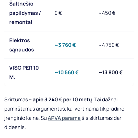
Šaltnešio
papildymas /
0 €
~450 €
remontai
Elektros
~3 760 €
~4 750 €
sąnaudos
VISO PER 10
~10 560 €
~13 800 €
M.
Skirtumas –
apie 3 240 € per 10 metų
. Tai dažnai
pamirštamas argumentas, kai vertinama tik pradinė
įrenginio kaina. Su
APVA parama
šis skirtumas dar
didesnis.