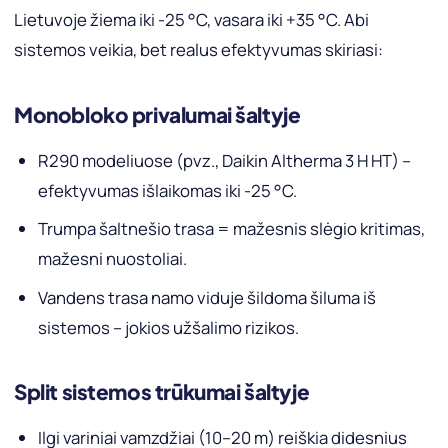
Lietuvoje žiema iki -25 °C, vasara iki +35 °C. Abi
sistemos veikia, bet realus efektyvumas skiriasi:
Monobloko privalumai šaltyje
R290 modeliuose (pvz., Daikin Altherma 3 H HT) –
efektyvumas išlaikomas iki -25 °C.
Trumpa šaltnešio trasa = mažesnis slėgio kritimas,
mažesni nuostoliai.
Vandens trasa namo viduje šildoma šiluma iš
sistemos – jokios užšalimo rizikos.
Split sistemos trūkumai šaltyje
Ilgi variniai vamzdžiai (10–20 m) reiškia didesnius