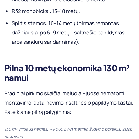
R32 monoblokai: 13–18 metų.
Split sistemos: 10–14 metų (pirmas remontas
dažniausiai po 6–9 metų – šaltnešio papildymas
arba sandūrų sandarinimas).
Pilna 10 metų ekonomika 130 m²
namui
Pradiniai pirkimo skaičiai meluoja – juose nematomi
montavimo, aptarnavimo ir šaltnešio papildymo kaštai.
Pateikiame pilną palyginimą:
130 m² Vilniaus namas, ~9 500 kWh metinio šildymo poreikis, 2026
m. kainos