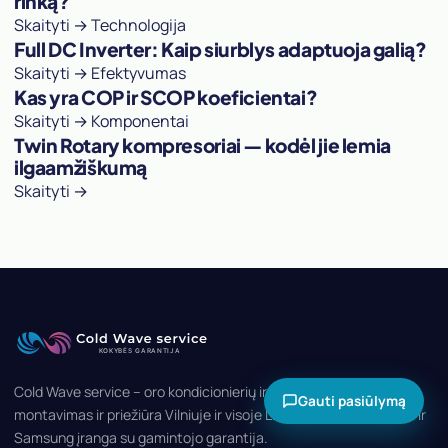
rinką?
Skaityti →
Technologija
Full DC Inverter: Kaip siurblys adaptuoja galią?
Skaityti →
Efektyvumas
Kas yra COP ir SCOP koeficientai?
Skaityti →
Komponentai
Twin Rotary kompresoriai — kodėl jie lemia
ilgaamžiškumą
Skaityti →
Cold Wave service – oro kondicionierių ir šilumos siurblių prekyba,
Gauti pasiūlymą
montavimas ir priežiūra Vilniuje ir visoje Lietuvoje. Daikin, Midea ir
Samsung įranga su gamintojo garantija.