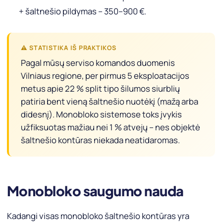
+ šaltnešio pildymas – 350–900 €.
⚠ STATISTIKA IŠ PRAKTIKOS
Pagal mūsų serviso komandos duomenis
Vilniaus regione, per pirmus 5 eksploatacijos
metus apie 22 % split tipo šilumos siurblių
patiria bent vieną šaltnešio nuotėkį (mažą arba
didesnį). Monobloko sistemose toks įvykis
užfiksuotas mažiau nei 1 % atvejų – nes objektė
šaltnešio kontūras niekada neatidaromas.
Monobloko saugumo nauda
Kadangi visas monobloko šaltnešio kontūras yra