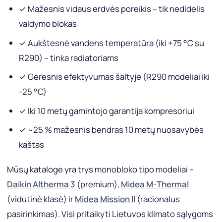
✓ Mažesnis vidaus erdvės poreikis – tik nedidelis
valdymo blokas
✓ Aukštesnė vandens temperatūra (iki +75 °C su
R290) – tinka radiatoriams
✓ Geresnis efektyvumas šaltyje (R290 modeliai iki
-25 °C)
✓ Iki 10 metų gamintojo garantija kompresoriui
✓ ~25 % mažesnis bendras 10 metų nuosavybės
kaštas
Mūsų kataloge yra trys monobloko tipo modeliai –
Daikin Altherma 3
(premium),
Midea M-Thermal
(vidutinė klasė) ir
Midea Mission II
(racionalus
pasirinkimas). Visi pritaikyti Lietuvos klimato sąlygoms