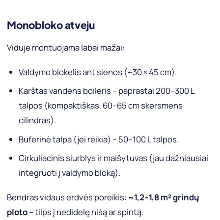
Monobloko atveju
Viduje montuojama labai mažai:
Valdymo blokelis ant sienos (~30 × 45 cm).
Karštas vandens boileris – paprastai 200–300 L
talpos (kompaktiškas, 60–65 cm skersmens
cilindras).
Buferinė talpa (jei reikia) – 50–100 L talpos.
Cirkuliacinis siurblys ir maišytuvas (jau dažniausiai
integruoti į valdymo bloką).
Bendras vidaus erdvės poreikis:
~1,2–1,8 m² grindų
ploto
– tilps į nedidelę nišą ar spintą.