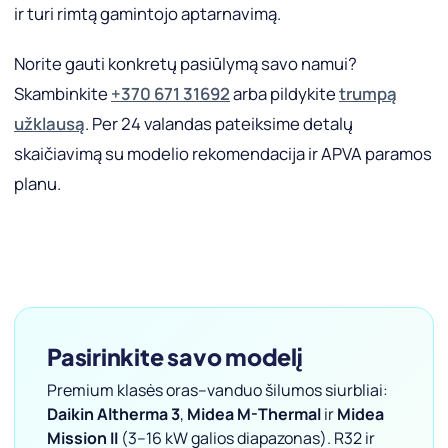
ir turi rimtą gamintojo aptarnavimą.
Norite gauti konkretų pasiūlymą savo namui?
Skambinkite
+370 671 31692
arba pildykite
trumpą
užklausą
. Per 24 valandas pateiksime detalų
skaičiavimą su modelio rekomendacija ir APVA paramos
planu.
Pasirinkite savo modelį
Premium klasės oras–vanduo šilumos siurbliai:
Daikin Altherma 3
,
Midea M-Thermal
ir
Midea
Mission II
(3–16 kW galios diapazonas). R32 ir