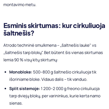
montavimo metu.
Esminis skirtumas: kur cirkuliuoja
šaltnešis?
Atrodo techninė smulkmena – „šaltnešis lauke" vs
„šaltnešis tarp blokų". Bet būtent šis vienas skirtumas
lemia 90 % visų kitų skirtumų:
Monobloke:
500–800 g šaltnešio cirkuliuoja tik
išoriniame bloke. Vidaus dalis – tik vanduo.
Split sistemoje:
1 200–2 000 g freono cirkuliuoja
tarp dviejų blokų, per varininkus, kurie kerta namo
sienas.