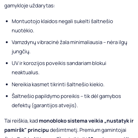
gamykloje uždarytas:
Montuotojo klaidos negali sukelti šaltnešio
nuotėkio.
Vamzdynų vibracinė žala minimaliausia – nėra ilgų
jungčių.
UV ir korozijos poveikis sandariam blokui
neaktualus.
Nereikia kasmet tikrinti šaltnešio kiekio.
Šaltnešio papildymo poreikis – tik dėl gamybos
defektų (garantijos atvejis).
Tai reiškia, kad
monobloko sistema veikia „nustatyk ir
pamiršk" principu
dešimtmetį. Premium gamintojai