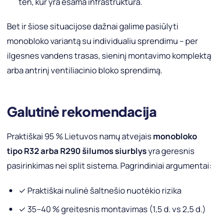
ten, kur yra esama infrastruktūra.
Bet ir šiose situacijose dažnai galime pasiūlyti
monobloko variantą su individualiu sprendimu – per
ilgesnes vandens trasas, sieninį montavimo komplektą
arba antrinį ventiliacinio bloko sprendimą.
Galutinė rekomendacija
Praktiškai 95 % Lietuvos namų atvejais
monobloko
tipo R32 arba R290 šilumos siurblys
yra geresnis
pasirinkimas nei split sistema. Pagrindiniai argumentai:
✓ Praktiškai nulinė šaltnešio nuotėkio rizika
✓ 35–40 % greitesnis montavimas (1,5 d. vs 2,5 d.)