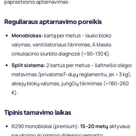
paprastesnis aptarnavimas:
Reguliaraus aptarnavimo poreikis
Monoblokas:
kartą per metus – lauko bloko
valymas, ventiliatoriaus tikrinimas, A klasės
cirkuliacinio siurblio diagnozė (~90–130 €).
Split sistema:
2 kartus per metus – šaltnešio slėgio
matavimas (privaloma F-dujų reglamentu, jei > 3 kg),
abiejų blokų valymas, jungčių tikrinimas (~180–260
€).
Tipinis tarnavimo laikas
R290 monoblokai (premium):
15–20 metų
aktyvaus
naudojimo iki pirmojo didesnio remonto.