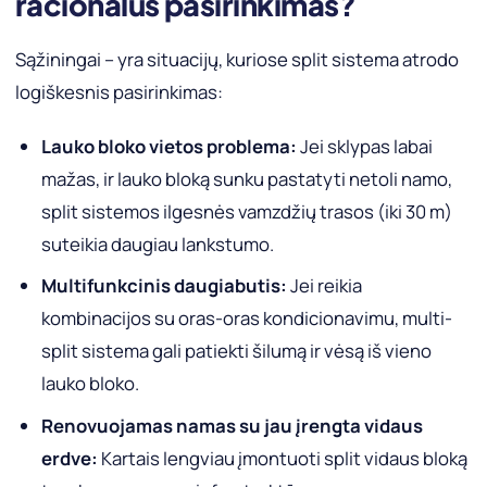
racionalus pasirinkimas?
Sąžiningai – yra situacijų, kuriose split sistema atrodo
logiškesnis pasirinkimas:
Lauko bloko vietos problema:
Jei sklypas labai
mažas, ir lauko bloką sunku pastatyti netoli namo,
split sistemos ilgesnės vamzdžių trasos (iki 30 m)
suteikia daugiau lankstumo.
Multifunkcinis daugiabutis:
Jei reikia
kombinacijos su oras-oras kondicionavimu, multi-
split sistema gali patiekti šilumą ir vėsą iš vieno
lauko bloko.
Renovuojamas namas su jau įrengta vidaus
erdve:
Kartais lengviau įmontuoti split vidaus bloką