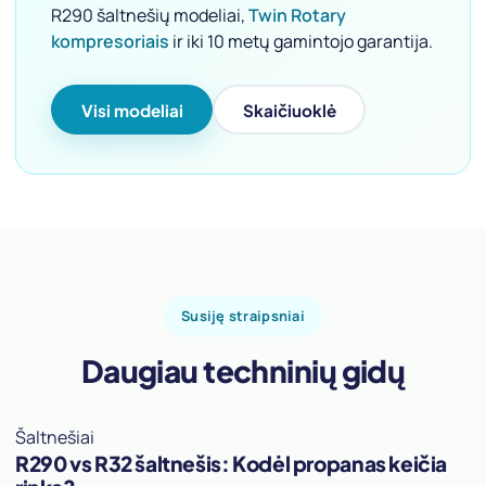
R290 šaltnešių modeliai,
Twin Rotary
kompresoriais
ir iki 10 metų gamintojo garantija.
Visi modeliai
Skaičiuoklė
Susiję straipsniai
Daugiau techninių gidų
Šaltnešiai
R290 vs R32 šaltnešis: Kodėl propanas keičia