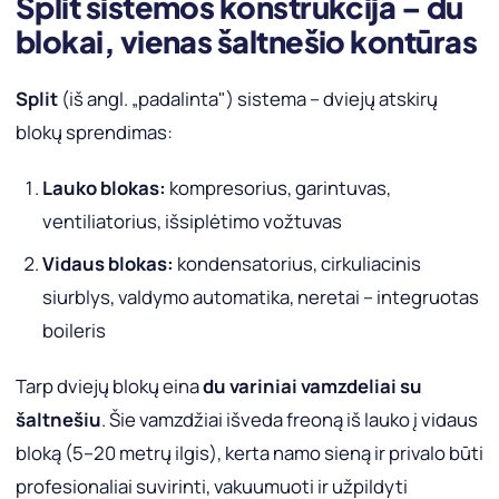
Split sistemos konstrukcija – du
blokai, vienas šaltnešio kontūras
Split
(iš angl. „padalinta") sistema – dviejų atskirų
blokų sprendimas:
Lauko blokas:
kompresorius, garintuvas,
ventiliatorius, išsiplėtimo vožtuvas
Vidaus blokas:
kondensatorius, cirkuliacinis
siurblys, valdymo automatika, neretai – integruotas
boileris
Tarp dviejų blokų eina
du variniai vamzdeliai su
šaltnešiu
. Šie vamzdžiai išveda freoną iš lauko į vidaus
bloką (5–20 metrų ilgis), kerta namo sieną ir privalo būti
profesionaliai suvirinti, vakuumuoti ir užpildyti