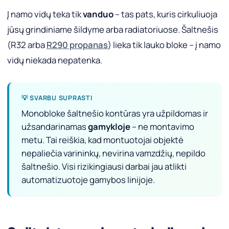
Į namo vidų teka tik
vanduo
– tas pats, kuris cirkuliuoja
jūsų grindiniame šildyme arba radiatoriuose. Šaltnešis
(R32 arba
R290 propanas
) lieka tik lauko bloke – į namo
vidų niekada nepatenka.
💡 SVARBU SUPRASTI
Monobloke šaltnešio kontūras yra užpildomas ir
užsandarinamas
gamykloje
– ne montavimo
metu. Tai reiškia, kad montuotojai objektė
nepaliečia varininkų, nevirina vamzdžių, nepildo
šaltnešio. Visi rizikingiausi darbai jau atlikti
automatizuotoje gamybos linijoje.