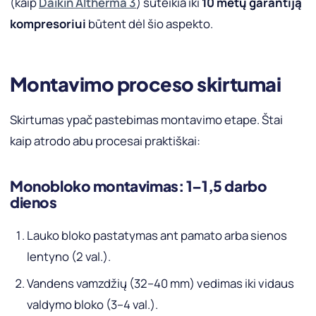
(kaip
Daikin Altherma 3
) suteikia iki
10 metų garantiją
kompresoriui
būtent dėl šio aspekto.
Montavimo proceso skirtumai
Skirtumas ypač pastebimas montavimo etape. Štai
kaip atrodo abu procesai praktiškai:
Monobloko montavimas: 1–1,5 darbo
dienos
Lauko bloko pastatymas ant pamato arba sienos
lentyno (2 val.).
Vandens vamzdžių (32–40 mm) vedimas iki vidaus
valdymo bloko (3–4 val.).