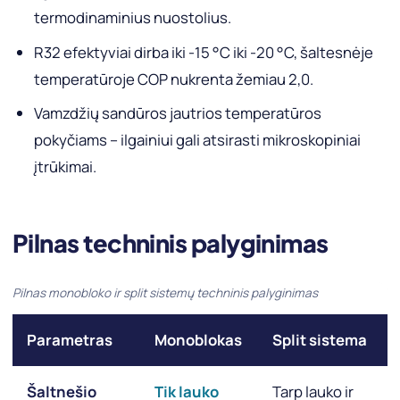
termodinaminius nuostolius.
R32 efektyviai dirba iki -15 °C iki -20 °C, šaltesnėje
temperatūroje COP nukrenta žemiau 2,0.
Vamzdžių sandūros jautrios temperatūros
pokyčiams – ilgainiui gali atsirasti mikroskopiniai
įtrūkimai.
Pilnas techninis palyginimas
Pilnas monobloko ir split sistemų techninis palyginimas
Parametras
Monoblokas
Split sistema
Šaltnešio
Tik lauko
Tarp lauko ir