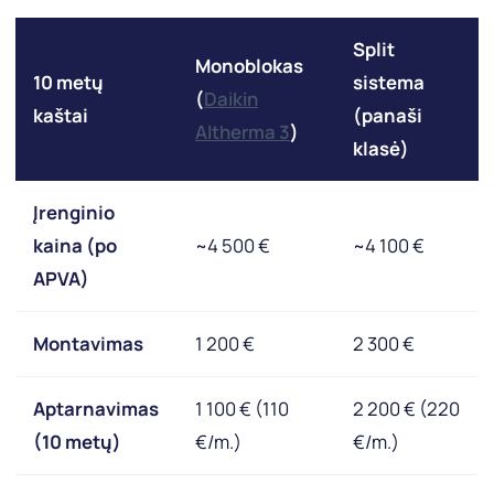
Split
Monoblokas
10 metų
sistema
(
Daikin
kaštai
(panaši
Altherma 3
)
klasė)
Įrenginio
kaina (po
~4 500 €
~4 100 €
APVA)
Montavimas
1 200 €
2 300 €
Aptarnavimas
1 100 € (110
2 200 € (220
(10 metų)
€/m.)
€/m.)