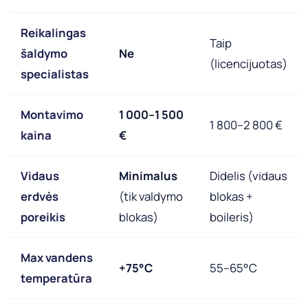
Reikalingas
Taip
šaldymo
Ne
(licencijuotas)
specialistas
Montavimo
1 000–1 500
1 800–2 800 €
kaina
€
Vidaus
Minimalus
Didelis (vidaus
erdvės
(tik valdymo
blokas +
poreikis
blokas)
boileris)
Max vandens
+75°C
55–65°C
temperatūra