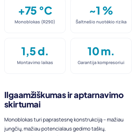
+75 °C
~1 %
Monoblokas (R290)
Šaltnešio nuotėkio rizika
1,5 d.
10 m.
Montavimo laikas
Garantija kompresoriui
Ilgaamžiškumas ir aptarnavimo
skirtumai
Monoblokas turi paprastesnę konstrukciją – mažiau
jungčių, mažiau potencialaus gedimo taškų,